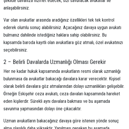
şekilde davanıza hizmet edecek, sizi savunacak avukatlar ile
anlaşabilirsiniz.
Var olan avukatlar arasında aradığınız özellikleri tek tek kontrol
ederek olumlu sonuç alabilirsiniz. Açacağınız davaya uygun avukatı
bulmanız dahilinde istediğiniz haklara sahip olabilirsiniz. Bu
kapsamda baroda kayıtlı olan avukatlara göz atmalı, özel avukatınızı
seçebilirsiniz.
2 – Belirli Davalarda Uzmanlığı Olması Gerekir
Her ne kadar hukuk kapsamında avukatların resmi olarak uzmanlığı
bulunmasa da avukatlar bakacağı davalara karar verecektir. Kişisel
olarak belirli davalara göz atmalarından dolayı uzmanlıkları gelişebilir.
Örneğin Eskişehir ceza avukatı, ceza davaları kapsamında hareket
eden kişilerdir. Sürekli aynı davalara bakması ve bu aşamada
savunma yapmasından dolayı öne çıkacaktır.
Uzman avukatların bakacağınız davaya göre istenen yönde sonuç
alma olasılığı daha yüksektir. Yapılması gereken bu aşamada