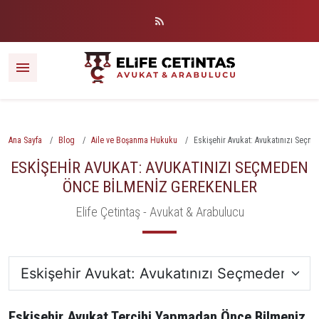
Ana Sayfa
Blog
Aile ve Boşanma Hukuku
Eskişehir Avukat: Avukatınızı Seçm
ESKIŞEHIR AVUKAT: AVUKATINIZI SEÇMEDEN
ÖNCE BILMENIZ GEREKENLER
Elife Çetintaş - Avukat & Arabulucu
Eskişehir Avukat Tercihi Yapmadan Önce Bilmeniz