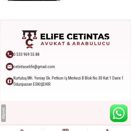
0 533 969 55 88
cetintaselife@gmail.com
Kurtuluş Mh. Yeniay Sk. Petkon İş Merkezi B Blok No:30 Kat:1 Daire:1
Odunpazarı ESKİŞEHİR