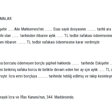
MALAR:
şehir ……. Aile Mahkemesi'nin ………. Esas sayılı dosyasının ………… tarihli ara
ihi olan ………. tarihinden itibaren aylık ……… TL tedbir nafakası ödenmesine
den itibaren ………. TL tedbir nafakası ödenmesine karar verilmiştir.
ka borcunu ödemeyen borçlu şüpheli hakkında ………. tarihinde Eskişehir …
n birikmiş nafaka borcu ile birlikte devam eden her ay için aylık …….. TL ü
mıştır. İcra emri borçluya …………. tarihinde tebliğ edilmiş ve takip kesinleşm
sayılı İcra ve İflas Kanunu’nun, 344. Maddesinde;