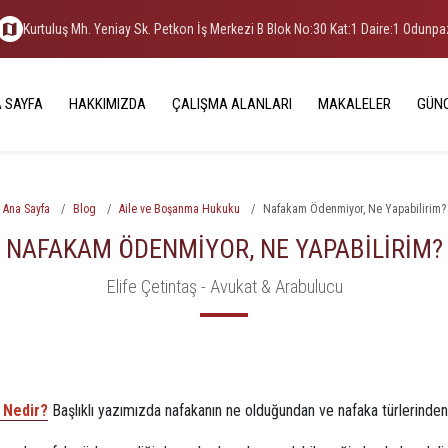
Kurtuluş Mh. Yeniay Sk. Petkon İş Merkezi B Blok No:30 Kat:1 Daire:1 Odunp
 SAYFA
HAKKIMIZDA
ÇALIŞMA ALANLARI
MAKALELER
GÜN
Ana Sayfa
Blog
Aile ve Boşanma Hukuku
Nafakam Ödenmiyor, Ne Yapabilirim?
NAFAKAM ÖDENMIYOR, NE YAPABILIRIM?
Elife Çetintaş - Avukat & Arabulucu
 Nedir?
Başlıklı yazımızda nafakanın ne olduğundan ve nafaka türlerinden