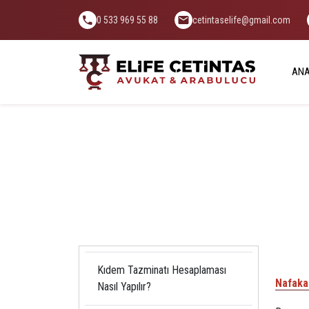
0 533 969 55 88
cetintaselife@gmail.com
ANA
Kıdem Tazminatı Hesaplaması
Nafaka
Nasıl Yapılır?