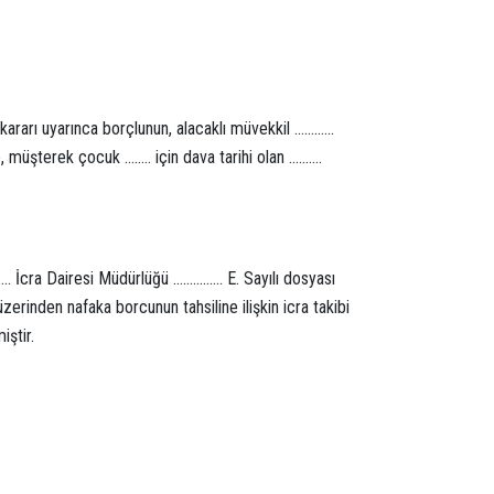
 kararı uyarınca borçlunun, alacaklı müvekkil …………
, müşterek çocuk …….. için dava tarihi olan ……….
… İcra Dairesi Müdürlüğü …………… E. Sayılı dosyası
zerinden nafaka borcunun tahsiline ilişkin icra takibi
iştir.