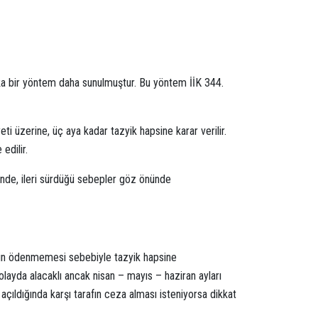
şka bir yöntem daha sunulmuştur. Bu yöntem İİK 344.
eti üzerine, üç aya kadar tazyik hapsine karar verilir.
edilir.
linde, ileri sürdüğü sebepler göz önünde
nın ödenmemesi sebebiyle tazyik hapsine
olayda alacaklı ancak nisan – mayıs – haziran ayları
çıldığında karşı tarafın ceza alması isteniyorsa dikkat