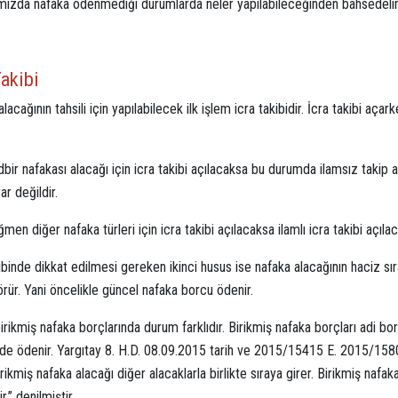
mızda nafaka ödenmediği durumlarda neler yapılabileceğinden bahsedeli
Takibi
lacağının tahsili için yapılabilecek ilk işlem icra takibidir. İcra takibi aç
bir nafakası alacağı için icra takibi açılacaksa bu durumda ilamsız takip 
ar değildir.
men diğer nafaka türleri için icra takibi açılacaksa ilamlı icra takibi açılac
ibinde dikkat edilmesi gereken ikinci husus ise nafaka alacağının haciz sır
rür. Yani öncelikle güncel nafaka borcu ödenir.
rikmiş nafaka borçlarında durum farklıdır. Birikmiş nafaka borçları adi borç
nde ödenir. Yargıtay 8. H.D. 08.09.2015 tarih ve 2015/15415 E. 2015/15803
rikmiş nafaka alacağı diğer alacaklarla birlikte sıraya girer. Birikmiş nafa
ir.” denilmiştir.