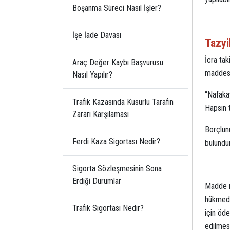
Boşanma Süreci Nasıl İşler?
İşe İade Davası
Tazyi
İcra ta
Araç Değer Kaybı Başvurusu
maddesi
Nasıl Yapılır?
“Nafakay
Trafik Kazasında Kusurlu Tarafın
Hapsin t
Zararı Karşılaması
Borçlunu
Ferdi Kaza Sigortası Nedir?
bulundur
Sigorta Sözleşmesinin Sona
Erdiği Durumlar
Madde m
hükmedil
Trafik Sigortası Nedir?
için öde
edilmesi