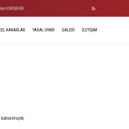
azarı ESKİŞEHİR
CEL KARARLAR
YASAL UYARI
GALERI
İLETIŞIM
 bahsetmiştik.