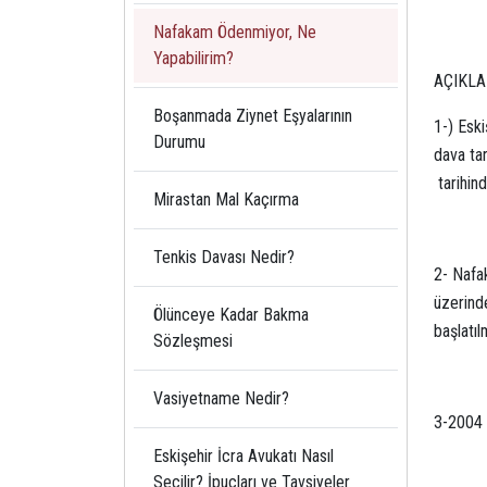
Nafakam Ödenmiyor, Ne
Yapabilirim?
AÇIKLA
Boşanmada Ziynet Eşyalarının
1-) Eski
Durumu
dava tar
tarihin
Mirastan Mal Kaçırma
Tenkis Davası Nedir?
2- Nafa
üzerinde
Ölünceye Kadar Bakma
başlatıl
Sözleşmesi
Vasiyetname Nedir?
3-2004 
Eskişehir İcra Avukatı Nasıl
Seçilir? İpuçları ve Tavsiyeler