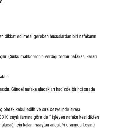
m.
arken dikkat edilmesi gereken hususlardan biri nafakanın
açılır. Çünkü mahkemenin verdiği tedbir nafakası kararı
aktır.
asıdır. Güncel nafaka alacakları hacizde birinci sırada
 olarak kabul edilir ve sıra cetvelinde sırası
 K. sayılı ilamına göre de “ İşleyen nafaka kesildikten
ka alacağı için kalan maaştan ancak ¼ oranında kesinti