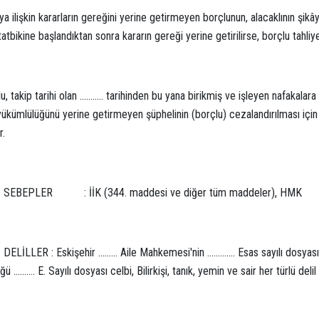
a ilişkin kararların gereğini yerine getirmeyen borçlunun, alacaklının şikây
atbikine başlandıktan sonra kararın gereği yerine getirilirse, borçlu tahliy
u, takip tarihi olan ……….. tarihinden bu yana birikmiş ve işleyen nafakala
yükümlülüğünü yerine getirmeyen şüphelinin (borçlu) cezalandırılması iç
r.
 SEBEPLER : İİK (344. maddesi ve diğer tüm maddeler), HMK
DELİLLER : Eskişehir ……… Aile Mahkemesi'nin …………. Esas sayılı dosyasının 
ü ………. E. Sayılı dosyası celbi, Bilirkişi, tanık, yemin ve sair her türlü delil