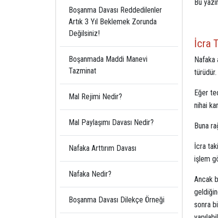
Bu yazı
Boşanma Davası Reddedilenler
Artık 3 Yıl Beklemek Zorunda
Değilsiniz!
İcra 
Boşanmada Maddi Manevi
Nafaka a
Tazminat
türüdür.
Eğer ted
Mal Rejimi Nedir?
nihai kar
Mal Paylaşımı Davası Nedir?
Buna rağ
İcra tak
Nafaka Arttırım Davası
işlem gö
Nafaka Nedir?
Ancak bi
geldiği
Boşanma Davası Dilekçe Örneği
sonra bi
yapılabil