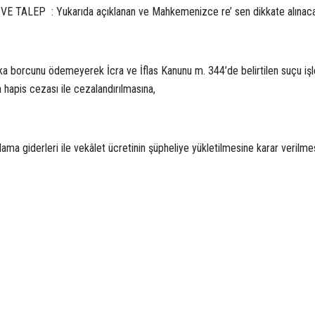
E TALEP : Yukarıda açıklanan ve Mahkemenizce re’ sen dikkate alınaca
ka borcunu ödemeyerek İcra ve İflas Kanunu m. 344’de belirtilen suçu işley
 hapis cezası ile cezalandırılmasına,
lama giderleri ile vekâlet ücretinin şüpheliye yükletilmesine karar verilme