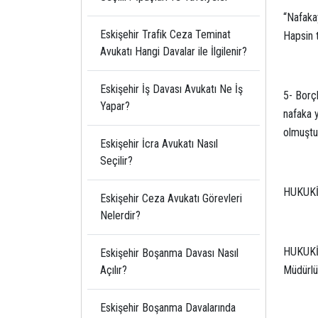
“Nafakay
Eskişehir Trafik Ceza Teminat
Hapsin t
Avukatı Hangi Davalar ile İlgilenir?
Eskişehir İş Davası Avukatı Ne İş
5- Borçl
Yapar?
nafaka 
olmuştu
Eskişehir İcra Avukatı Nasıl
Seçilir?
HUKUKİ
Eskişehir Ceza Avukatı Görevleri
Nelerdir?
HUKUKİ 
Eskişehir Boşanma Davası Nasıl
Açılır?
Müdürlüğ
Eskişehir Boşanma Davalarında