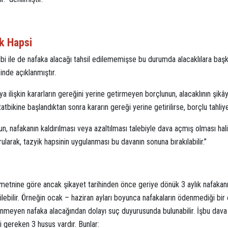
k Hapsi
kibi ile de nafaka alacağı tahsil edilememişse bu durumda alacaklılara ba
nde açıklanmıştır.
a ilişkin kararların gereğini yerine getirmeyen borçlunun, alacaklının şikây
atbikine başlandıktan sonra kararın gereği yerine getirilirse, borçlu tahliye 
n, nafakanın kaldırılması veya azaltılması talebiyle dava açmış olması ha
ularak, tazyik hapsinin uygulanması bu davanın sonuna bırakılabilir.”
etnine göre ancak şikayet tarihinden önce geriye dönük 3 aylık nafaka
ebilir. Örneğin ocak – haziran ayları boyunca nafakaların ödenmediği bir 
nmeyen nafaka alacağından dolayı suç duyurusunda bulunabilir. İşbu dava a
 gereken 3 husus vardır. Bunlar: