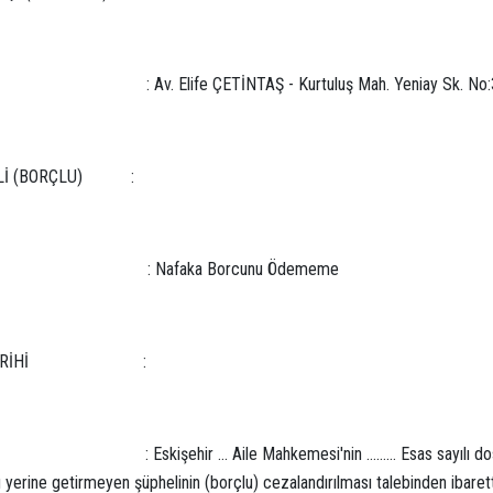
 : Av. Elife ÇETİNTAŞ - Kurtuluş Mah. Yeniay Sk. No:30 
Lİ (BORÇLU) :
 : Nafaka Borcunu Ödememe
 TARİHİ :
 Eskişehir … Aile Mahkemesi'nin ……… Esas sayılı dosyasının …
yerine getirmeyen şüphelinin (borçlu) cezalandırılması talebinden ibarett