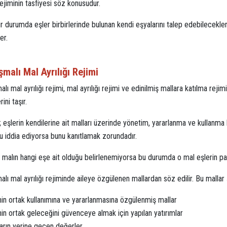
 rejiminin tasfiyesi söz konusudur.
r durumda eşler birbirlerinde bulunan kendi eşyalarını talep edebilecekleri
er.
malı Mal Ayrılığı Rejimi
lı mal ayrılığı rejimi, mal ayrılığı rejimi ve edinilmiş mallara katılma rejimi
rini taşır.
; eşlerin kendilerine ait malları üzerinde yönetim, yararlanma ve kullanma 
u iddia ediyorsa bunu kanıtlamak zorundadır.
 malın hangi eşe ait olduğu belirlenemiyorsa bu durumda o mal eşlerin payl
lı mal ayrılığı rejiminde aileye özgülenen mallardan söz edilir. Bu mallar 
nin ortak kullanımına ve yararlanmasına özgülenmiş mallar
nin ortak geleceğini güvenceye almak için yapılan yatırımlar
arın yerine geçen değerler