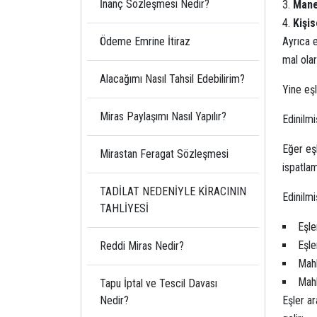
İnanç Sözleşmesi Nedir?
Mane
Kişis
Ayrıca e
Ödeme Emrine İtiraz
mal olar
Alacağımı Nasıl Tahsil Edebilirim?
Yine eşl
Miras Paylaşımı Nasıl Yapılır?
Edinilmi
Eğer eşl
Mirastan Feragat Sözleşmesi
ispatla
TADİLAT NEDENİYLE KİRACININ
Edinilmi
TAHLİYESİ
Eşle
Eşle
Reddi Miras Nedir?
Mahk
Mahk
Tapu İptal ve Tescil Davası
Eşler a
Nedir?