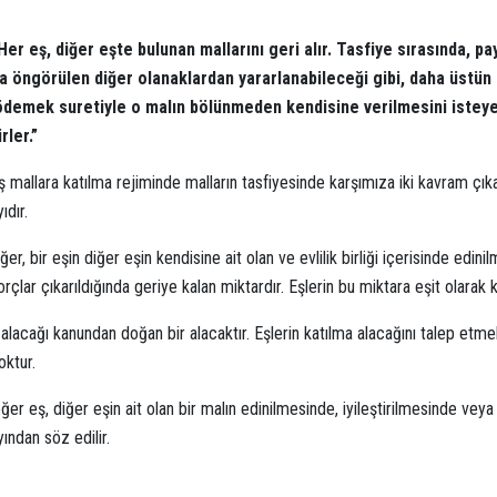
Her eş, diğer eşte bulunan mallarını geri alır. Tasfiye sırasında, pa
 öngörülen diğer olanaklardan yararlanabileceği gibi, daha üstün 
ödemek suretiyle o malın bölünmeden kendisine verilmesini isteyebili
rler.”
ş mallara katılma rejiminde malların tasfiyesinde karşımıza iki kavram çıka
ıdır.
ğer, bir eşin diğer eşin kendisine ait olan ve evlilik birliği içerisinde ed
rçlar çıkarıldığında geriye kalan miktardır. Eşlerin bu miktara eşit olarak 
alacağı kanundan doğan bir alacaktır. Eşlerin katılma alacağını talep etme
oktur.
ğer eş, diğer eşin ait olan bir malın edinilmesinde, iyileştirilmesinde v
yından söz edilir.