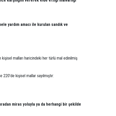
ce karşılığını vererek elde ettiği malvarlığı
nele yardım amacı ile kurulan sandık ve
işisel malları haricindeki her türlü mal edinilmiş
 220’de kişisel mallar sayılmıştır:
nradan miras yoluyla ya da herhangi bir şekilde