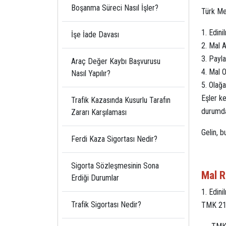
Boşanma Süreci Nasıl İşler?
Türk Me
Edini
İşe İade Davası
Mal A
Payla
Araç Değer Kaybı Başvurusu
Mal O
Nasıl Yapılır?
Olağa
Eşler ke
Trafik Kazasında Kusurlu Tarafın
durumda 
Zararı Karşılaması
Gelin, b
Ferdi Kaza Sigortası Nedir?
Sigorta Sözleşmesinin Sona
Mal R
Erdiği Durumlar
Edini
Trafik Sigortası Nedir?
TMK 219