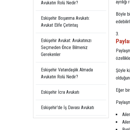
ayrılığı
Avukatın Rolü Nedir?
Böyle bi
Eskişehir Boşanma Avukatı:
edebilirl
Avukat Elife Çetintaş
Paylaş
Eskişehir Avukat: Avukatınızı
Seçmeden Önce Bilmeniz
Paylaşma
Gerekenler
özellikle
Eskişehir Vatandaşlık Almada
Şöyle ki
Avukatın Rolü Nedir?
olduğun
Eğer bir
Eskişehir İcra Avukatı
Paylaşma
Eskişehir'de İş Davası Avukatı
Aile
Aile
Bunl