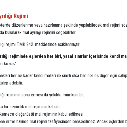
rılığı Rejimi
oterde düzenlenme veya hazırlanma şeklinde yapılabilecek mal rejimi sözleş
a bulunarak mal ayrılığı rejimini seçebilirler.
ılığı rejimi TMK 242. maddesinde açıklanmıştır:
rılığı rejiminde eşlerden her biri, yasal sınırlar içerisinde kendi 
nı korur."
hakları her ne kadar kendi malları ile sınırlı olsa bile her eş diğer eşin s
talep edebilir.
lığı rejiminin sona ermesi iki şekilde mümkündür:
a bir seçimlik mal rejiminin kabulü
emece olağanüstü mal rejiminin kabul edilmesi
sona erme halinde mal rejimi tasfiyesinden bahsedilmez. Ancak eşlerden b