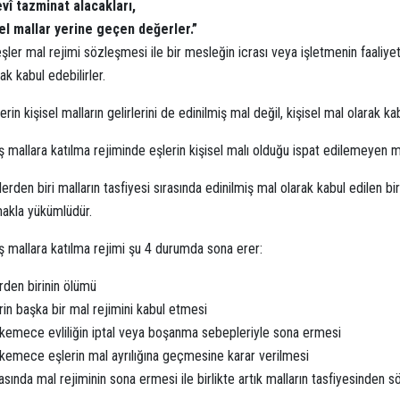
vî tazminat alacakları,
el mallar yerine geçen değerler.”
şler mal rejimi sözleşmesi ile bir mesleğin icrası veya işletmenin faaliyet
ak kabul edebilirler.
erin kişisel malların gelirlerini de edinilmiş mal değil, kişisel mal olarak 
ş mallara katılma rejiminde eşlerin kişisel malı olduğu ispat edilemeyen mal
erden biri malların tasfiyesi sırasında edinilmiş mal olarak kabul edilen bi
makla yükümlüdür.
ş mallara katılma rejimi şu 4 durumda sona erer:
rden birinin ölümü
rin başka bir mal rejimini kabul etmesi
emece evliliğin iptal veya boşanma sebepleriyle sona ermesi
emece eşlerin mal ayrılığına geçmesine karar verilmesi
rasında mal rejiminin sona ermesi ile birlikte artık malların tasfiyesind