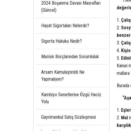
TMK 
2024 Boşanma Davası Masrafları
değerle
(Güncel)
Çalış
Hayat Sigortaları Nelerdir?
Sosy
benzerl
Sigorta Hukuku Nedir?
Çalı
Kişis
Murisin Borçlarından Sorumluluk
Edini
Kanun me
Arsam Kamulaştırıldı Ne
mallara 
Yapmalıyım?
Burada ö
Kambiyo Senetlerine Özgü Haciz
“Aşa
Yolu
Eşler
Gayrimenkul Satış Sözleşmesi
Mal r
karşılı