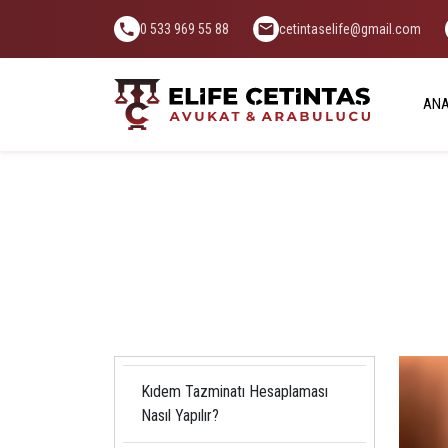
0 533 969 55 88
cetintaselife@gmail.com
ANA
Kıdem Tazminatı Hesaplaması
Nasıl Yapılır?