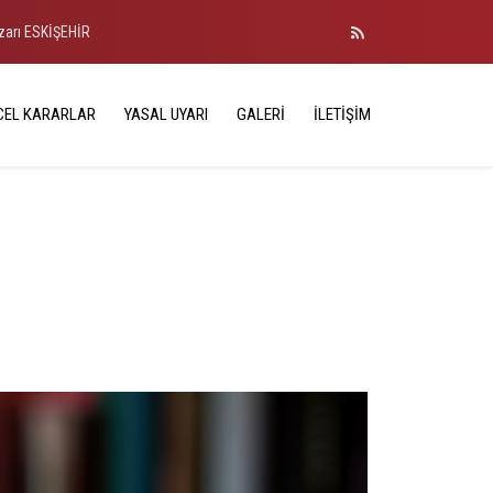
azarı ESKİŞEHİR
CEL KARARLAR
YASAL UYARI
GALERI
İLETIŞIM