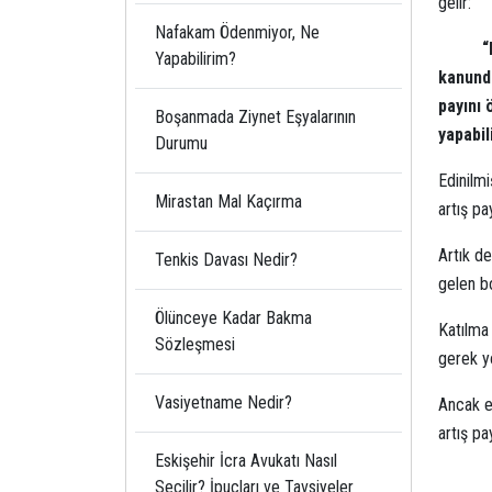
gelir:
Nafakam Ödenmiyor, Ne
“
Yapabilirim?
kanunda
payını 
Boşanmada Ziynet Eşyalarının
yapabili
Durumu
Edinilmi
Mirastan Mal Kaçırma
artış pay
Artık de
Tenkis Davası Nedir?
gelen bo
Ölünceye Kadar Bakma
Katılma 
Sözleşmesi
gerek y
Vasiyetname Nedir?
Ancak e
artış pa
Eskişehir İcra Avukatı Nasıl
Seçilir? İpuçları ve Tavsiyeler