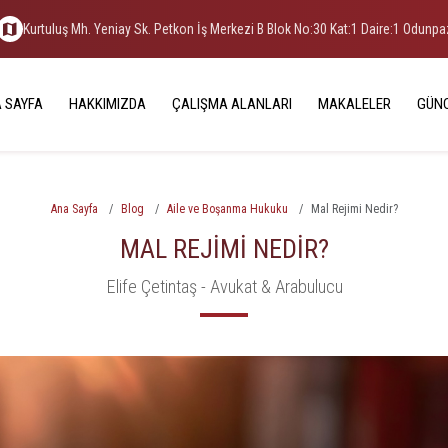
Kurtuluş Mh. Yeniay Sk. Petkon İş Merkezi B Blok No:30 Kat:1 Daire:1 Odunp
 SAYFA
HAKKIMIZDA
ÇALIŞMA ALANLARI
MAKALELER
GÜN
Ana Sayfa
Blog
Aile ve Boşanma Hukuku
Mal Rejimi Nedir?
MAL REJIMI NEDIR?
Elife Çetintaş - Avukat & Arabulucu