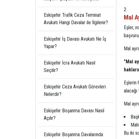
Eskişehir Trafik Ceza Teminat
Mal Ay
Avukatı Hangi Davalar ile İlgilenir?
Eşler, n
başvurud
Eskişehir İş Davası Avukatı Ne İş
Yapar?
Mal ayr
"
Mal ay
Eskişehir İcra Avukatı Nasıl
hakları
Seçilir?
Eşlerin 
Eskişehir Ceza Avukatı Görevleri
alacağı 
Nelerdir?
Mal ayrı
Eskişehir Boşanma Davası Nasıl
Başk
Açılır?
Mahk
Bu iki 
Eskişehir Boşanma Davalarında