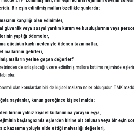
madde 219
“Edinilmiş mal, her eşin bu mal rejiminin devamı süresin
ridir. Bir eşin edinilmiş malları özellikle şunlardır:
masının karşılığı olan edinimler,
al güvenlik veya sosyal yardım kurum ve kuruluşlarının veya perso
erinin yaptığı ödemeler,
şma gücünün kaybı nedeniyle ödenen tazminatlar,
el mallarının gelirleri,
lmiş malların yerine geçen değerler.”
tninden de anlaşılacağı üzere edinilmiş mallara katılma rejiminde eşlerin k
tabi olur.
nemli olan konulardan biri de kişisel malların neler olduğudur. TMK madde
ğıda sayılanlar, kanun gereğince kişisel maldır:
den birinin yalnız kişisel kullanımına yarayan eşya,
ejiminin başlangıcında eşlerden birine ait bulunan veya bir eşin so
ksız kazanma yoluyla elde ettiği malvarlığı değerleri,